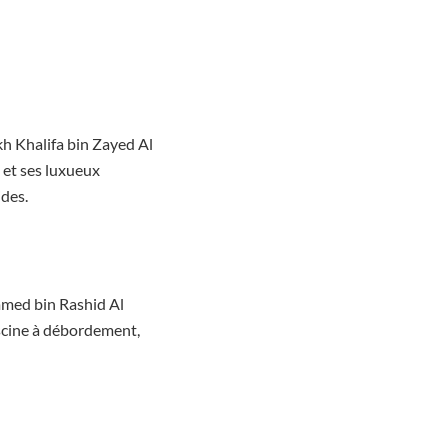
kh Khalifa bin Zayed Al
 et ses luxueux
ides.
mmed bin Rashid Al
iscine à débordement,