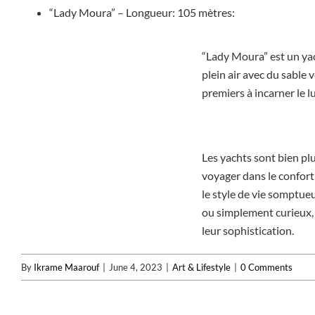
“Lady Moura” – Longueur: 105 mètres:
“Lady Moura” est un yac
plein air avec du sable 
premiers à incarner le l
Les yachts sont bien plu
voyager dans le confort 
le style de vie somptue
ou simplement curieux, 
leur sophistication.
By
Ikrame Maarouf
|
June 4, 2023
|
Art & Lifestyle
|
0 Comments