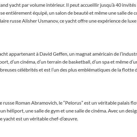
grand yacht par volume intérieur. Il peut accueillir jusqu’à 40 invité
e entièrement équipé, un salon de beauté et même une salle de co
aire russe Alisher Usmanov, ce yacht offre une expérience de luxe 
yacht appartenant à David Geffen, un magnat américain de l’industri
port, d’un cinéma, d’un terrain de basketball, d’un spa et même d’u
breuses célébrités et est l’un des plus emblématiques de la flotte 
re russe Roman Abramovich, le “Pelorus” est un véritable palais fl
un héliport, une salle de gym et une salle de cinéma. Avec un desig
e yacht est un véritable chef-d’œuvre.